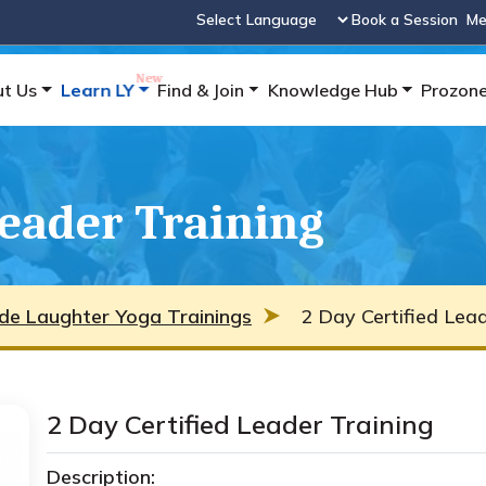
Book a Session
Me
Powered by
t Us
Learn LY
Find & Join
Knowledge Hub
Prozon
Leader Training
de Laughter Yoga Trainings
2 Day Certified Lead
2 Day Certified Leader Training
Description: