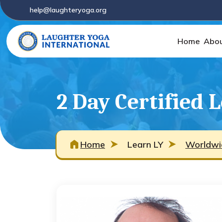
help@laughteryoga.org
Home
Abou
2 Day Certified 
Home
Learn LY
Worldwi