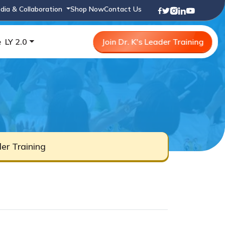
dia & Collaboration
Shop Now
Contact Us
e
LY 2.0
Join Dr. K's Leader Training
er Training