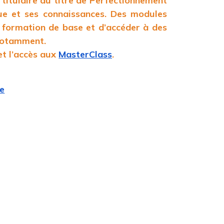
titulaire du titre de Perfectionnement
que et ses connaissances. Des modules
a formation de base et d’accéder à des
 notamment.
 et l’accès aux
MasterClass
.
se