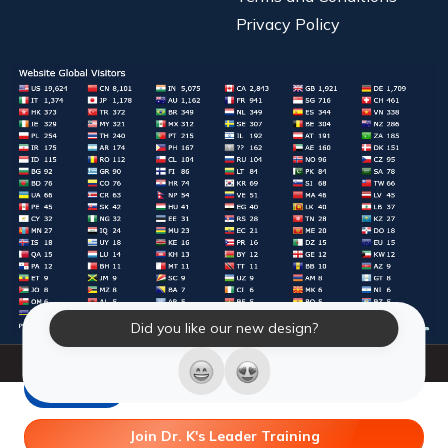
Privacy Policy
Did you like our new design?
© 2026 Laughter Yoga International. All Rights Reserved.
LY Store
Join Dr. K's Leader Training