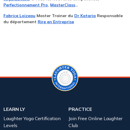
Perfectionnement Pro
,
MasterClass
…
Fabrice Loizeau
Master Trainer du
Dr Kataria
Responsable
du département
Rire en Entreprise
LEARN LY
PRACTICE
Laughter Yoga Certification
Join Free Online Laughter
Levels
Club