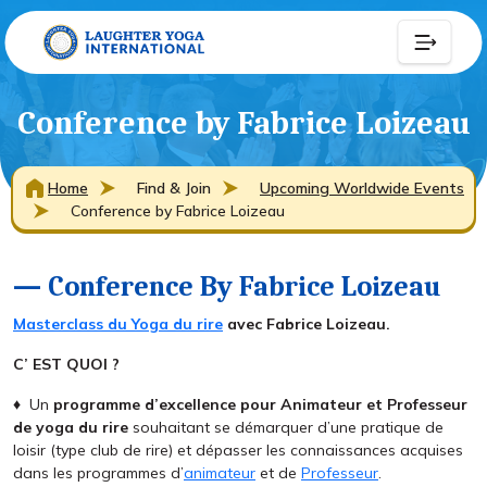
Conference by Fabrice Loizeau
Home
Find & Join
Upcoming Worldwide Events
Conference by Fabrice Loizeau
— Conference By Fabrice Loizeau
Masterclass du Yoga du rire
avec Fabrice Loizeau.
C’ EST QUOI ?
♦ Un
programme d’excellence pour Animateur et Professeur
de yoga du rire
souhaitant se démarquer d’une pratique de
loisir (type club de rire) et dépasser les connaissances acquises
dans les programmes d’
animateur
et de
Professeur
.